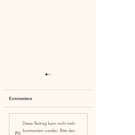
Kommentare
Highlight: Der
Ärzte erforschen neue
Dieser Beitrag kann nicht mehr
Jahreskongress un
Genesungsmöglichkeiten
kommentiert werden. Bitte den
Berufs- und