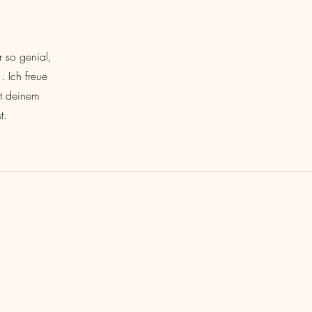
r so genial,
. Ich freue
it deinem
st.