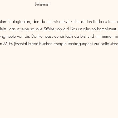
Lehrerin
en Strategieplan, den du mit mir entwickelt hast. Ich finde es imme
 - das ist eine so tolle Stärke von dir! Das ist alles so kompliziert..
zung heute von dir. Danke, dass du einfach da bist und mir immer m
 MTEs (Mental-Telepathischen Energieübertragungen) zur Seite steh
Maggie Peterson
Auftanken. Loslassen. Ankommen.
kontakt@maggiepeterson.de
+49 177 6514353